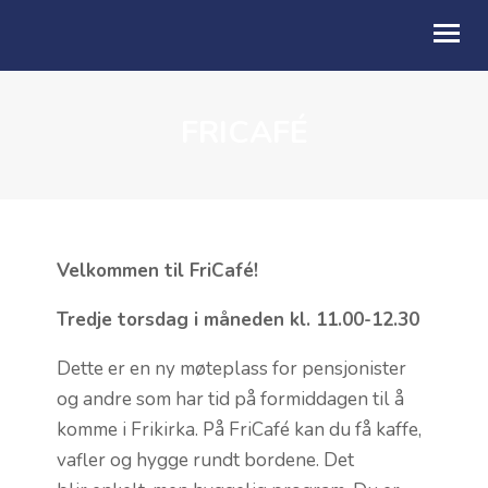
FRICAFÉ
OM OSS
GUDSTJENESTEN
MENIGHETSARBEID
UTLEIE
Velkommen til FriCafé!
KALENDER
Tredje torsdag i måneden kl. 11.00-12.30
GI EN GAVE
Dette er en ny møteplass for pensjonister
og andre som har tid på formiddagen til å
MIN SIDE
komme i Frikirka. På FriCafé kan du få kaffe,
vafler og hygge rundt bordene. Det